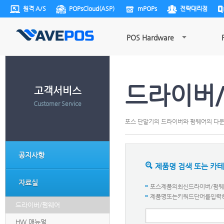
원격 A/S
POPsCloud(ASP)
mPOPs
전략대리점
POS Hardware
드라이버
고객서비스
Customer Service
포스 단말기의 드라이버와 펌웨어의 다
공지사항
제품명 검색 또는 카
자료실
포스제품의최신드라이버/펌웨어
제품명또는키워드단어를입력하세요.
드라이버/펌웨어
HW 매뉴얼