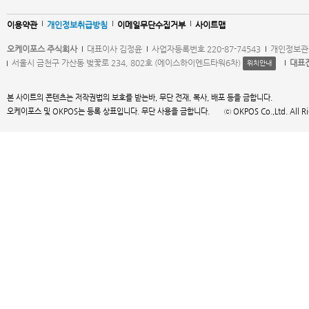
이용약관
개인정보취급방침
이메일무단수집거부
사이트맵
오케이포스 주식회사
대표이사 김정윤
사업자등록번호 220-87-74543
개인정보관
서울시 금천구 가산동 벚꽃로 234, 802호 (에이스하이엔드타워6차)
대표
위치안내
본 사이트의 콘텐츠는 저작권법의 보호를 받는바, 무단 전재, 복사, 배포 등을 금합니다.
오케이포스 및 OKPOS는 등록 상표입니다. 무단 사용을 금합니다. ⓒ OKPOS Co.,Ltd. All Right