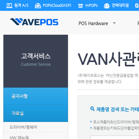
원격 A/S
POPsCloud(ASP)
mPOPs
전략대리점
POS Hardware
VAN사관
고객서비스
Customer Service
(주)웨이브포스는 '여신전문금융업법'에 
위해 관련 정보를 제공합니다.
공지사항
제품명 검색 또는 카
자료실
포스제품의최신드라이버/펌웨어
드라이버/펌웨어
제품명또는키워드단어를입력하세요.
HW 매뉴얼