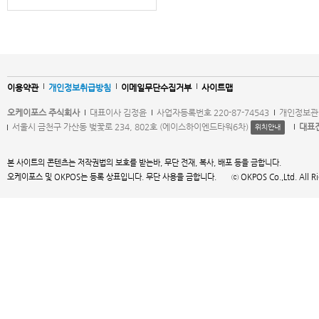
이용약관
개인정보취급방침
이메일무단수집거부
사이트맵
오케이포스 주식회사
대표이사 김정윤
사업자등록번호 220-87-74543
개인정보관
서울시 금천구 가산동 벚꽃로 234, 802호 (에이스하이엔드타워6차)
대표
위치안내
본 사이트의 콘텐츠는 저작권법의 보호를 받는바, 무단 전재, 복사, 배포 등을 금합니다.
오케이포스 및 OKPOS는 등록 상표입니다. 무단 사용을 금합니다. ⓒ OKPOS Co.,Ltd. All Right