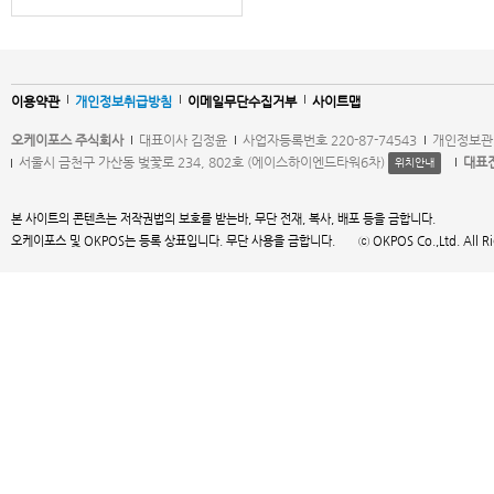
이용약관
개인정보취급방침
이메일무단수집거부
사이트맵
오케이포스 주식회사
대표이사 김정윤
사업자등록번호 220-87-74543
개인정보관
서울시 금천구 가산동 벚꽃로 234, 802호 (에이스하이엔드타워6차)
대표
위치안내
본 사이트의 콘텐츠는 저작권법의 보호를 받는바, 무단 전재, 복사, 배포 등을 금합니다.
오케이포스 및 OKPOS는 등록 상표입니다. 무단 사용을 금합니다. ⓒ OKPOS Co.,Ltd. All Right