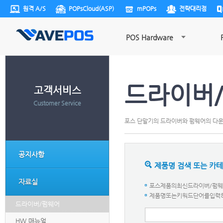
원격 A/S
POPsCloud(ASP)
mPOPs
전략대리점
POS Hardware
드라이버
고객서비스
Customer Service
포스 단말기의 드라이버와 펌웨어의 다
공지사항
제품명 검색 또는 카
자료실
포스제품의최신드라이버/펌웨어
제품명또는키워드단어를입력하세요.
드라이버/펌웨어
HW 매뉴얼