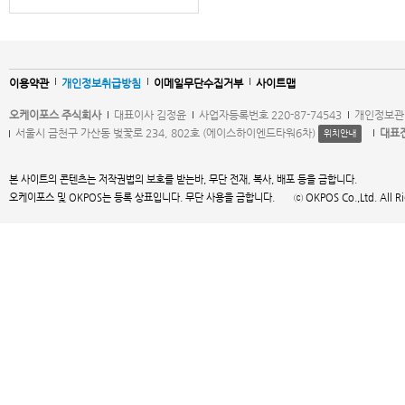
이용약관
개인정보취급방침
이메일무단수집거부
사이트맵
오케이포스 주식회사
대표이사 김정윤
사업자등록번호 220-87-74543
개인정보관
서울시 금천구 가산동 벚꽃로 234, 802호 (에이스하이엔드타워6차)
대표
위치안내
본 사이트의 콘텐츠는 저작권법의 보호를 받는바, 무단 전재, 복사, 배포 등을 금합니다.
오케이포스 및 OKPOS는 등록 상표입니다. 무단 사용을 금합니다. ⓒ OKPOS Co.,Ltd. All Right