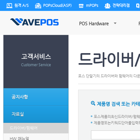
원격 A/S
POPsCloud(ASP)
mPOPs
전략대리점
POS Hardware
드라이버
고객서비스
Customer Service
포스 단말기의 드라이버와 펌웨어의 다
공지사항
제품명 검색 또는 카
자료실
포스제품의최신드라이버/펌웨어
제품명또는키워드단어를입력하세요.
드라이버/펌웨어
HW 매뉴얼