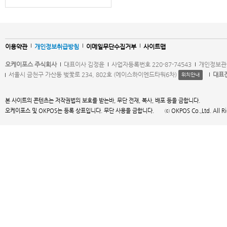
이용약관
개인정보취급방침
이메일무단수집거부
사이트맵
오케이포스 주식회사
대표이사 김정윤
사업자등록번호 220-87-74543
개인정보관
서울시 금천구 가산동 벚꽃로 234, 802호 (에이스하이엔드타워6차)
대표
위치안내
본 사이트의 콘텐츠는 저작권법의 보호를 받는바, 무단 전재, 복사, 배포 등을 금합니다.
오케이포스 및 OKPOS는 등록 상표입니다. 무단 사용을 금합니다. ⓒ OKPOS Co.,Ltd. All Right