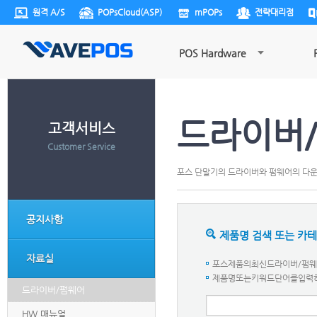
원격 A/S
POPsCloud(ASP)
mPOPs
전략대리점
POS Hardware
드라이버
고객서비스
Customer Service
포스 단말기의 드라이버와 펌웨어의 다
공지사항
제품명 검색 또는 카
자료실
포스제품의최신드라이버/펌웨어
제품명또는키워드단어를입력하세요.
드라이버/펌웨어
HW 매뉴얼