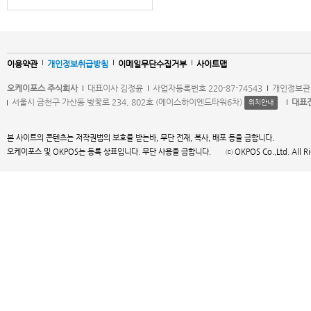
이용약관
개인정보취급방침
이메일무단수집거부
사이트맵
오케이포스 주식회사
대표이사 김정윤
사업자등록번호 220-87-74543
개인정보관
서울시 금천구 가산동 벚꽃로 234, 802호 (에이스하이엔드타워6차)
대표
위치안내
본 사이트의 콘텐츠는 저작권법의 보호를 받는바, 무단 전재, 복사, 배포 등을 금합니다.
오케이포스 및 OKPOS는 등록 상표입니다. 무단 사용을 금합니다. ⓒ OKPOS Co.,Ltd. All Right