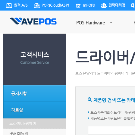
원격 A/S
POPsCloud(ASP)
mPOPs
전략대리점
POS Hardware
드라이버
고객서비스
Customer Service
포스 단말기의 드라이버와 펌웨어의 다
공지사항
제품명 검색 또는 카
자료실
포스제품의최신드라이버/펌웨어
제품명또는키워드단어를입력하세요.
드라이버/펌웨어
HW 매뉴얼