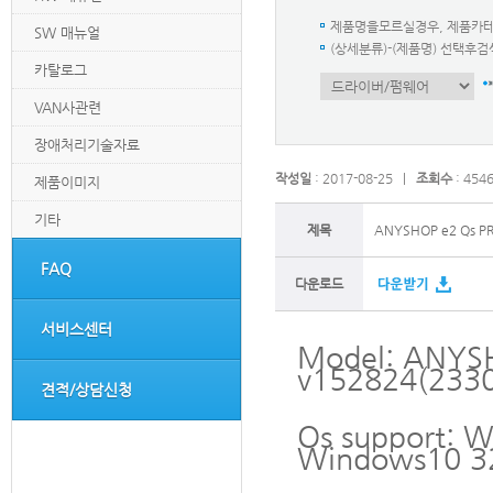
제품명을모르실경우, 제품카
SW 매뉴얼
(상세분류)-(제품명) 선택
카탈로그
VAN사관련
장애처리기술자료
작성일
: 2017-08-25 |
조회수
: 454
제품이미지
기타
제목
ANYSHOP e2 Qs PR
FAQ
다운로드
서비스센터
Model: ANYSH
v152824(2330
견적/상담신청
Os support: W
Windows10 32