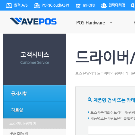
원격 A/S
POPsCloud(ASP)
mPOPs
전략대리점
POS Hardware
드라이버
고객서비스
Customer Service
포스 단말기의 드라이버와 펌웨어의 다
공지사항
제품명 검색 또는 카
자료실
포스제품의최신드라이버/펌웨어
제품명또는키워드단어를입력하세요.
드라이버/펌웨어
HW 매뉴얼