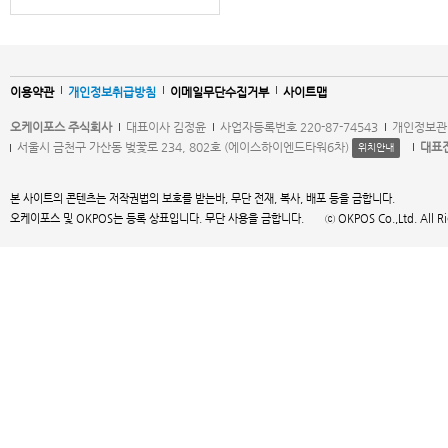
이용약관
개인정보취급방침
이메일무단수집거부
사이트맵
오케이포스 주식회사
대표이사 김정윤
사업자등록번호 220-87-74543
개인정보관
서울시 금천구 가산동 벚꽃로 234, 802호 (에이스하이엔드타워6차)
대표
위치안내
본 사이트의 콘텐츠는 저작권법의 보호를 받는바, 무단 전재, 복사, 배포 등을 금합니다.
오케이포스 및 OKPOS는 등록 상표입니다. 무단 사용을 금합니다. ⓒ OKPOS Co.,Ltd. All Right