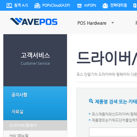
원격 A/S
POPsCloud(ASP)
mPOPs
전략대리점
POS Hardware
드라이버
고객서비스
Customer Service
포스 단말기의 드라이버와 펌웨어의 다
공지사항
제품명 검색 또는 카
자료실
포스제품의최신드라이버/펌웨어
제품명또는키워드단어를입력하세요.
드라이버/펌웨어
HW 매뉴얼